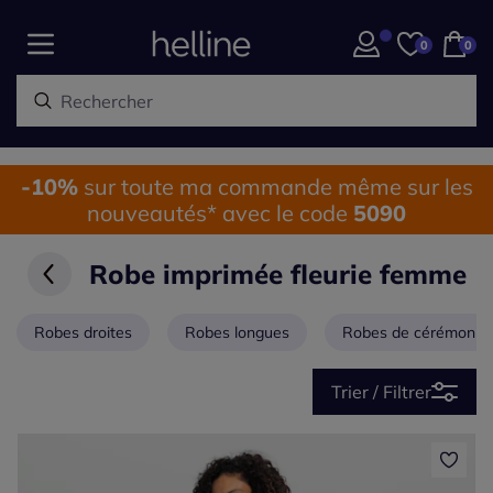
0
0
-10%
sur toute ma commande même sur les
nouveautés* avec le code
5090
Robe imprimée fleurie femme
Robes droites
Robes longues
Robes de cérémonie
Trier / Filtrer