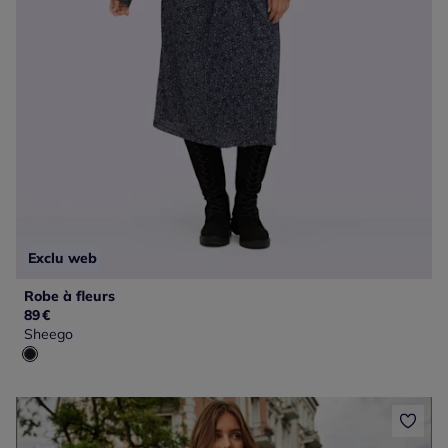
Exclu web
Robe à fleurs
89
€
Sheego