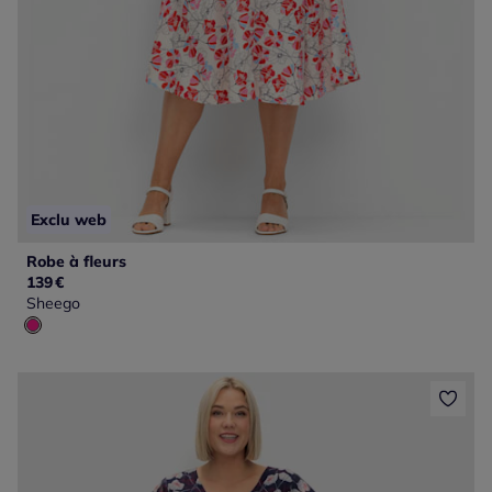
Exclu web
Robe à fleurs
139
€
Sheego