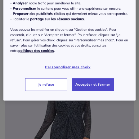
-
Analyser
notre trafic pour améliorer le site.
-
Personnaliser
le contenu pour vous offrir une expérience sur mesure.
-
Proposer des publicités ciblées
qui devraient mieux vous correspondre.
- Faciliter le
partage sur les réseaux sociaux
.
Robe à fleurs fluide avec encolure en V et fronces
89
€
Vous pouvez les modifier en cliquant sur "Gestion des cookies". Pour
Linea Tesini
consentir, cliquez sur "Accepter et fermer". Pour refuser, cliquez sur "Je
refuse". Pour gérer vos choix, cliquez sur "Personnaliser mes choix". Pour en
savoir plus sur l'utilisation des cookies et vos droits, consultez
notre
politique des cookies
.
Personnaliser mes choix
Je refuse
Accepter et fermer