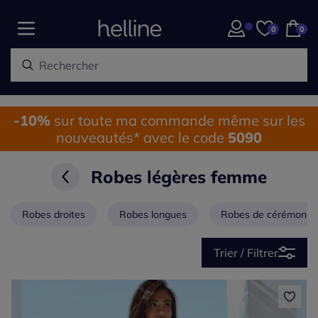
0
0
-10%
sur toute ma commande même sur les
nouveautés* avec le code
5090
Robes légères femme
Robes droites
Robes longues
Robes de cérémonie
Trier / Filtrer