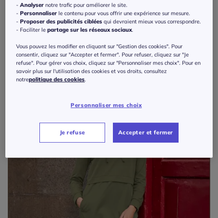
-
Analyser
notre trafic pour améliorer le site.
-
Personnaliser
le contenu pour vous offrir une expérience sur mesure.
Exclu web
-
Proposer des publicités ciblées
qui devraient mieux vous correspondre.
- Faciliter le
partage sur les réseaux sociaux
.
Robe de soirée légèrement cintré
199
€
Vous pouvez les modifier en cliquant sur "Gestion des cookies". Pour
Sheego
consentir, cliquez sur "Accepter et fermer". Pour refuser, cliquez sur "Je
refuse". Pour gérer vos choix, cliquez sur "Personnaliser mes choix". Pour en
savoir plus sur l'utilisation des cookies et vos droits, consultez
notre
politique des cookies
.
Personnaliser mes choix
Je refuse
Accepter et fermer