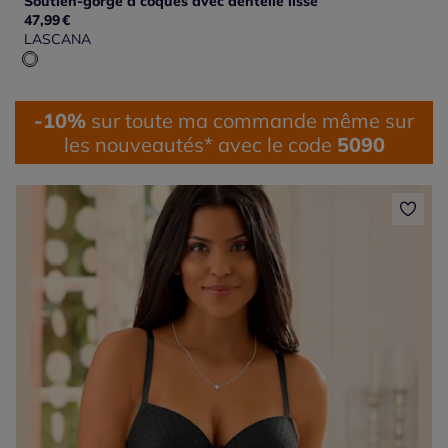
Soutien-gorge à coques avec dentelle lisse
47,99
€
LASCANA
-10%
sur toute ma commande même sur
les nouveautés* avec le code
5090