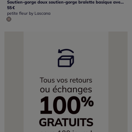
Soutien-gorge doux soutien-gorge bralette basique avec joli bord en dentelle à la coupe high apex
55
€
petite fleur by Lascana