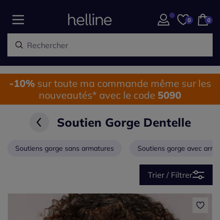
0
0
-10%
sur toute ma commande même sur les
nouveautés* avec le code
5090
Soutien Gorge Dentelle
Soutiens gorge sans armatures
Soutiens gorge avec arma
Trier / Filtrer