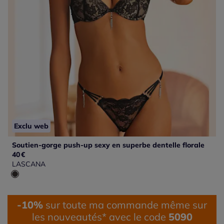
Exclu web
Soutien-gorge push-up sexy en superbe dentelle florale
40
€
LASCANA
-10%
sur toute ma commande même sur
les nouveautés* avec le code
5090