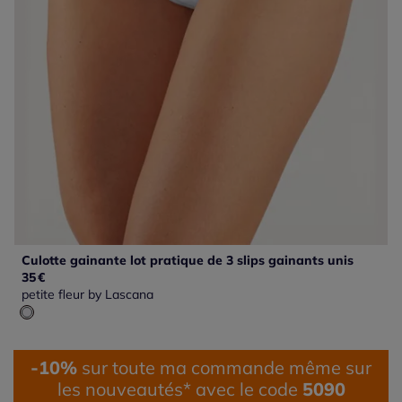
Culotte gainante lot pratique de 3 slips gainants unis
35
€
petite fleur by Lascana
-10%
sur toute ma commande même sur
les nouveautés* avec le code
5090