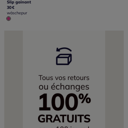
Slip gainant
30
€
wäschepur