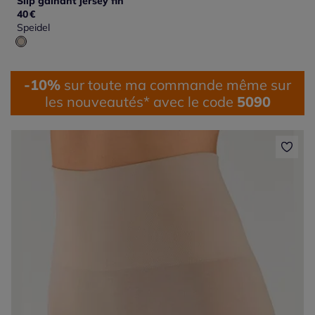
Slip gainant jersey fin
40
€
Speidel
-10%
sur toute ma commande même sur
les nouveautés* avec le code
5090