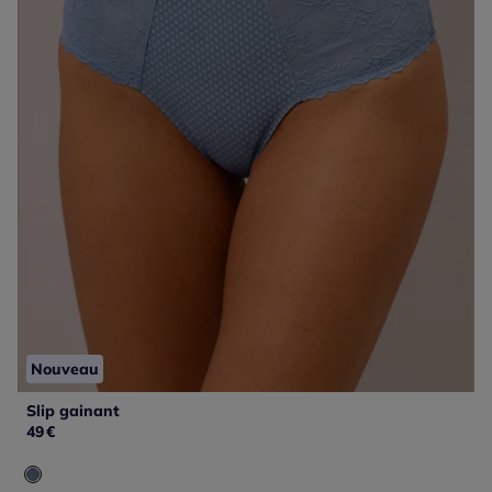
Nouveau
Slip gainant
49
€