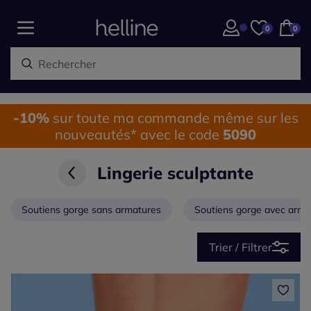
0
0
-10%
sur toute ma commande même sur les
nouveautés* avec le code
5090
Lingerie sculptante
Soutiens gorge sans armatures
Soutiens gorge avec arma
Trier / Filtrer