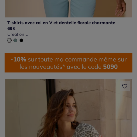
T-shirts avec col en V et dentelle florale charmante
69
€
Creation L
-10%
sur toute ma commande même sur
les nouveautés* avec le code
5090