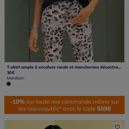
T-shirt ample à encolure ronde et mancherons décontractés
30
€
Mandarin
-10%
sur toute ma commande même sur
les nouveautés* avec le code
5090